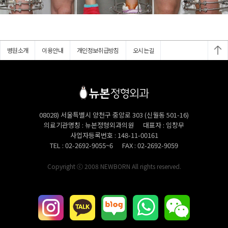
병원소개
이용안내
개인정보취급방침
오시는길
08028) 서울특별시 양천구 중앙로 303 (신월동 501-16)
의료기관명칭
뉴본정형외과의원
대표자
임창무
사업자등록번호
148-11-00161
TEL
02-2692-9055~6
FAX
02-2692-9059
Copyright ⓒ 2008 NEWBORN All rights reserved.