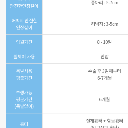
종아리 : 5-7cm
안전한연장길이
허벅지 안전한
허벅지 : 3-5cm
연장길이
입원기간
8 - 10일
휠체어 사용
안함
목발사용
수술 후 3일째부터
평균기간
6-7개월
보행가능
평균기간
6개월
(목발없이)
절개흉터 + 함몰흉터
흉터
(외고정핀 흉터)