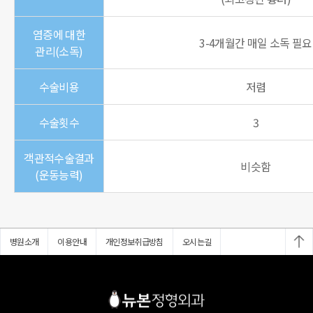
염증에 대한
3-4개월간 매일 소독 필요
관리(소독)
수술비용
저렴
수술횟수
3
객관적수술결과
비슷함
(운동능력)
병원소개
이용안내
개인정보취급방침
오시는길