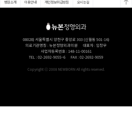
병원소개
이용안내
개인정보취급방침
오시는길
08028) 서울특별시 양천구 중앙로 303 (신월동 501-16)
의료기관명칭
뉴본정형외과의원
대표자
임창무
사업자등록번호
148-11-00161
TEL
02-2692-9055~6
FAX
02-2692-9059
Copyright ⓒ 2008 NEWBORN All rights reserved.