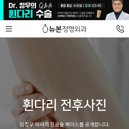
휜다리 전후사진
임창무 박사의 절골술 케이스를 공개합니다.